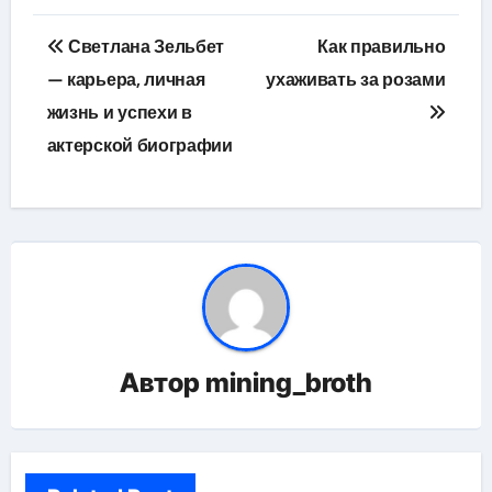
Навигация
Светлана Зельбет
Как правильно
по
— карьера, личная
ухаживать за розами
жизнь и успехи в
записям
актерской биографии
Автор
mining_broth