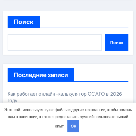
Поиск
Поиск
Последние записи
Как работает онлайн-калькулятор ОСАГО в 2026
году
Этот сайт использует куки-файлы и другие технологии, чтобы помочь
Обзор функциональных возможностей ремонтной
вам в навигации, а также предоставить лучший пользовательский
станции 3 в 1
опыт.
OK