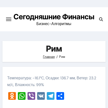
Перейти
к
Сегодняшние Финансы
содержимому
Бизнес-Алгоритмы
Рим
Главная
Рим
Температура: -16.1°C, Осадки: 136.7 мм, Ветер: 23.2
м/с, Влажность: 99%
Odnoklassniki
WhatsApp
Viber
VK
Telegram
Отправить