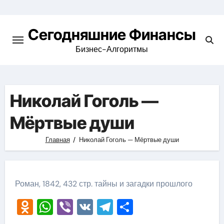
Перейти
к
Сегодняшние Финансы
содержимому
Бизнес-Алгоритмы
Николай Гоголь —
Мёртвые души
Главная
Николай Гоголь — Мёртвые души
Роман, 1842, 432 стр. тайны и загадки прошлого
Odnoklassniki
WhatsApp
Viber
VK
Telegram
Отправить