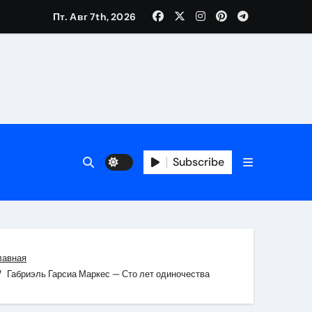
Пт. Авг 7th, 2026
трукций
й
Subscribe
 аспекты авторского и патентного права
 услуг без верификации
лавная
Габриэль Гарсиа Маркес — Сто лет одиночества