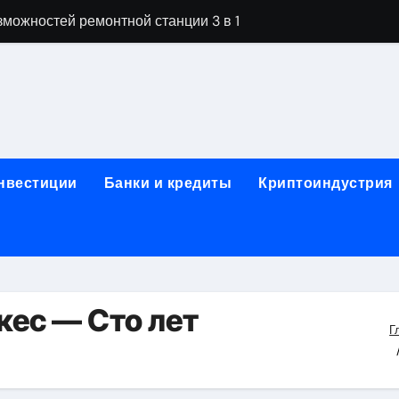
можностей ремонтной станции 3 в 1
орных столов для производственных лабораторий
ета, паркетной химии и паркетных работ
технической изоляции для промышленных объектов и конс
звития онлайн-образования в сфере актуальных професси
инвестиции
Банки и кредиты
Криптоиндустрия
о указанному адресу: структура и ключевые разделы
обственности: регистрация, разрешение споров и правовые
 характеристики квартир в жилом комплексе
нением в USDT: механизм работы, риски и правовой статус
кес — Сто лет
Г
кулятор ОСАГО в 2026 году