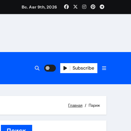
Вс. Авг 9th, 2026
трукций
й
Subscribe
 аспекты авторского и патентного права
 услуг без верификации
Главная
Париж
Поиск