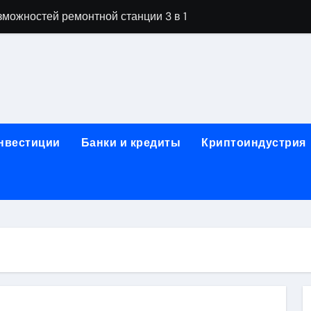
можностей ремонтной станции 3 в 1
орных столов для производственных лабораторий
ета, паркетной химии и паркетных работ
технической изоляции для промышленных объектов и конс
звития онлайн-образования в сфере актуальных професси
инвестиции
Банки и кредиты
Криптоиндустрия
о указанному адресу: структура и ключевые разделы
обственности: регистрация, разрешение споров и правовые
 характеристики квартир в жилом комплексе
нением в USDT: механизм работы, риски и правовой статус
кулятор ОСАГО в 2026 году