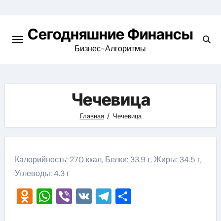
Перейти
к
Сегодняшние Финансы
содержимому
Бизнес-Алгоритмы
Чечевица
Главная
Чечевица
Калорийность: 270 ккал, Белки: 33.9 г, Жиры: 34.5 г,
Углеводы: 4.3 г
Odnoklassniki
WhatsApp
Viber
VK
Telegram
Отправить