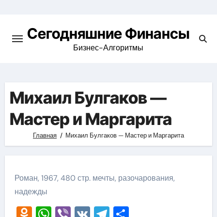
Перейти
к
Сегодняшние Финансы
содержимому
Бизнес-Алгоритмы
Михаил Булгаков —
Мастер и Маргарита
Главная
Михаил Булгаков — Мастер и Маргарита
Роман, 1967, 480 стр. мечты, разочарования,
надежды
Odnoklassniki
WhatsApp
Viber
VK
Telegram
Отправить