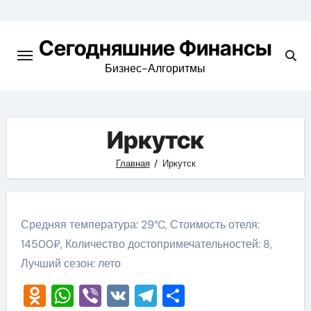
Перейти
к
Сегодняшние Финансы
содержимому
Бизнес-Алгоритмы
Иркутск
Главная
Иркутск
Средняя температура: 29°C, Стоимость отеля:
14500₽, Количество достопримечательностей: 8,
Лучший сезон: лето
Odnoklassniki
WhatsApp
Viber
VK
Telegram
Отправить