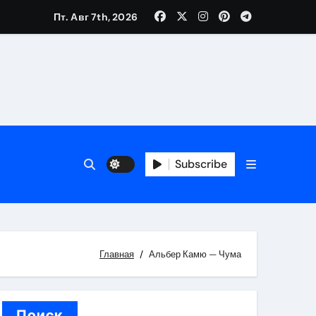
Пт. Авг 7th, 2026
трукций
й
Subscribe
 аспекты авторского и патентного права
 услуг без верификации
Главная
Альбер Камю — Чума
Поиск