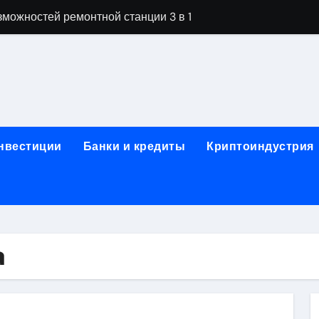
можностей ремонтной станции 3 в 1
орных столов для производственных лабораторий
ета, паркетной химии и паркетных работ
технической изоляции для промышленных объектов и конс
звития онлайн-образования в сфере актуальных професси
инвестиции
Банки и кредиты
Криптоиндустрия
о указанному адресу: структура и ключевые разделы
обственности: регистрация, разрешение споров и правовые
 характеристики квартир в жилом комплексе
нением в USDT: механизм работы, риски и правовой статус
а
кулятор ОСАГО в 2026 году