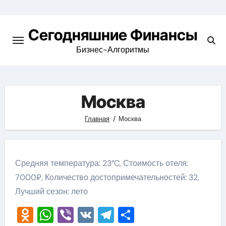
Перейти
к
Сегодняшние Финансы
содержимому
Бизнес-Алгоритмы
Москва
Главная
Москва
Средняя температура: 23°C, Стоимость отеля:
7000₽, Количество достопримечательностей: 32,
Лучший сезон: лето
Odnoklassniki
WhatsApp
Viber
VK
Telegram
Отправить