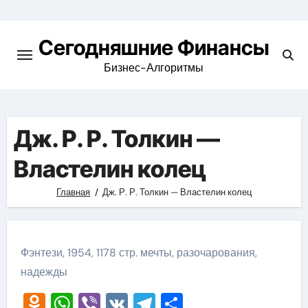
Перейти
к
Сегодняшние Финансы
содержимому
Бизнес-Алгоритмы
Дж. Р. Р. Толкин —
Властелин колец
Главная
Дж. Р. Р. Толкин — Властелин колец
Фэнтези, 1954, 1178 стр. мечты, разочарования,
надежды
Odnoklassniki
WhatsApp
Viber
VK
Telegram
Отправить