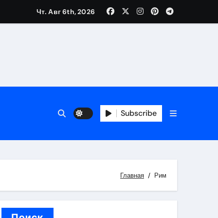
Чт. Авг 6th, 2026
трукций
й
Subscribe
 аспекты авторского и патентного права
 услуг без верификации
Главная
Рим
Поиск