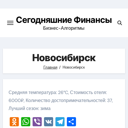
Перейти
к
Сегодняшние Финансы
содержимому
Бизнес-Алгоритмы
Новосибирск
Главная
Новосибирск
Средняя температура: 26°C, Стоимость отеля:
6000₽, Количество достопримечательностей: 37,
Лучший сезон: зима
Odnoklassniki
WhatsApp
Viber
VK
Telegram
Отправить