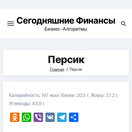
Перейти
к
Сегодняшние Финансы
содержимому
Бизнес-Алгоритмы
Персик
Главная
Персик
Калорийность: 147 ккал, Белки: 20.5 г, Жиры: 27.2 г,
Углеводы: 43.9 г
Odnoklassniki
WhatsApp
Viber
VK
Telegram
Отправить