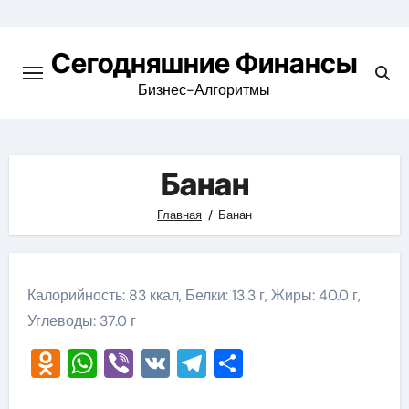
Перейти
к
Сегодняшние Финансы
содержимому
Бизнес-Алгоритмы
Банан
Главная
Банан
Калорийность: 83 ккал, Белки: 13.3 г, Жиры: 40.0 г,
Углеводы: 37.0 г
Odnoklassniki
WhatsApp
Viber
VK
Telegram
Отправить