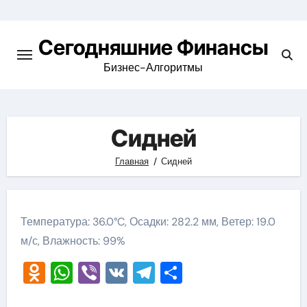
Перейти
к
Сегодняшние Финансы
содержимому
Бизнес-Алгоритмы
Сидней
Главная
Сидней
Температура: 36.0°C, Осадки: 282.2 мм, Ветер: 19.0
м/с, Влажность: 99%
Odnoklassniki
WhatsApp
Viber
VK
Telegram
Отправить