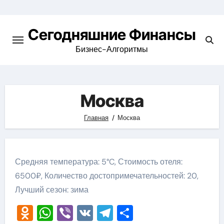
Перейти
к
Сегодняшние Финансы
содержимому
Бизнес-Алгоритмы
Москва
Главная
Москва
Средняя температура: 5°C, Стоимость отеля:
6500₽, Количество достопримечательностей: 20,
Лучший сезон: зима
Odnoklassniki
WhatsApp
Viber
VK
Telegram
Отправить