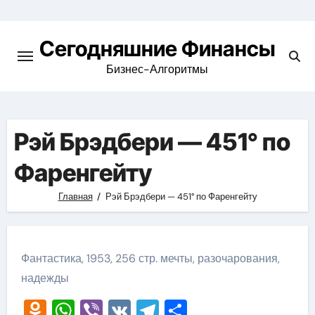
Перейти
к
Сегодняшние Финансы
содержимому
Бизнес-Алгоритмы
Рэй Брэдбери — 451° по
Фаренгейту
Главная
Рэй Брэдбери — 451° по Фаренгейту
Фантастика, 1953, 256 стр. мечты, разочарования,
надежды
Odnoklassniki
WhatsApp
Viber
VK
Telegram
Отправить