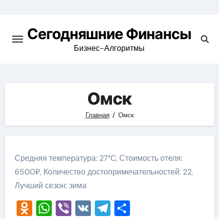
Перейти
к
Сегодняшние Финансы
содержимому
Бизнес-Алгоритмы
Омск
Главная
Омск
Средняя температура: 27°C, Стоимость отеля:
6500₽, Количество достопримечательностей: 22,
Лучший сезон: зима
Odnoklassniki
WhatsApp
Viber
VK
Telegram
Отправить