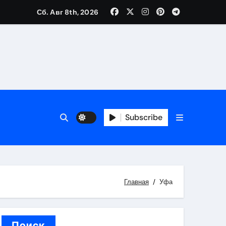
Сб. Авг 8th, 2026
трукций
й
Subscribe
 аспекты авторского и патентного права
 услуг без верификации
Главная
Уфа
Поиск