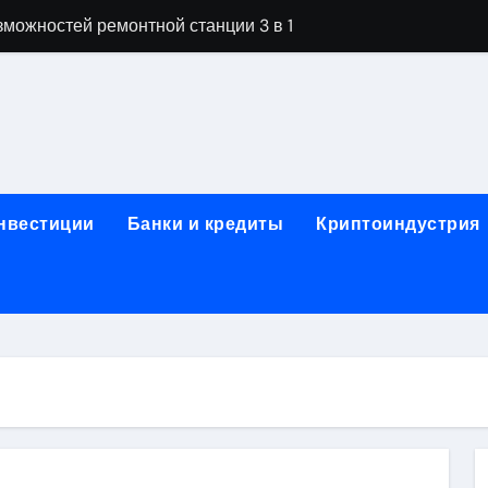
можностей ремонтной станции 3 в 1
орных столов для производственных лабораторий
ета, паркетной химии и паркетных работ
технической изоляции для промышленных объектов и конс
звития онлайн-образования в сфере актуальных професси
инвестиции
Банки и кредиты
Криптоиндустрия
о указанному адресу: структура и ключевые разделы
обственности: регистрация, разрешение споров и правовые
 характеристики квартир в жилом комплексе
нением в USDT: механизм работы, риски и правовой статус
кулятор ОСАГО в 2026 году