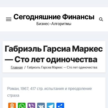
Перейти
к
Сегодняшние Финансы
содержимому
Бизнес-Алгоритмы
Габриэль Гарсиа Маркес
— Сто лет одиночества
Главная
Габриэль Гарсиа Маркес — Сто лет одиночества
Роман, 1967, 417 стр. испытания и преодоление
страха
Odnoklassniki
WhatsApp
Viber
VK
Telegram
Отправить