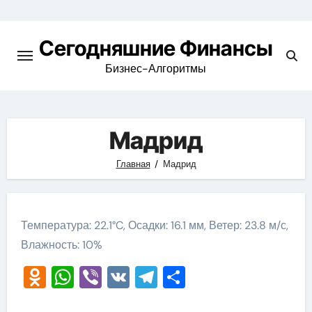
Перейти
к
Сегодняшние Финансы
содержимому
Бизнес-Алгоритмы
Мадрид
Главная
Мадрид
Температура: 22.1°C, Осадки: 16.1 мм, Ветер: 23.8 м/с,
Влажность: 10%
Odnoklassniki
WhatsApp
Viber
VK
Telegram
Отправить