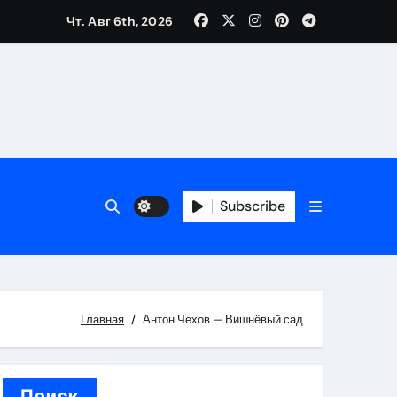
Чт. Авг 6th, 2026
трукций
й
Subscribe
 аспекты авторского и патентного права
 услуг без верификации
Главная
Антон Чехов — Вишнёвый сад
Поиск