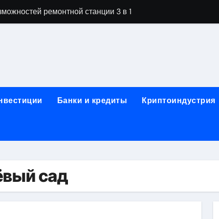
можностей ремонтной станции 3 в 1
орных столов для производственных лабораторий
ета, паркетной химии и паркетных работ
технической изоляции для промышленных объектов и конс
звития онлайн-образования в сфере актуальных професси
инвестиции
Банки и кредиты
Криптоиндустрия
о указанному адресу: структура и ключевые разделы
обственности: регистрация, разрешение споров и правовые
 характеристики квартир в жилом комплексе
нением в USDT: механизм работы, риски и правовой статус
ёвый сад
кулятор ОСАГО в 2026 году