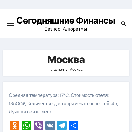
Перейти
к
Сегодняшние Финансы
содержимому
Бизнес-Алгоритмы
Москва
Главная
Москва
Средняя температура: 17°C, Стоимость отеля:
13500₽, Количество достопримечательностей: 45,
Лучший сезон: лето
Odnoklassniki
WhatsApp
Viber
VK
Telegram
Отправить