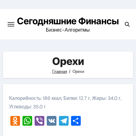
Перейти
к
Сегодняшние Финансы
содержимому
Бизнес-Алгоритмы
Орехи
Главная
Орехи
Калорийность: 186 ккал, Белки: 12.7 г, Жиры: 34.0 г,
Углеводы: 35.0 г
Odnoklassniki
WhatsApp
Viber
VK
Telegram
Отправить