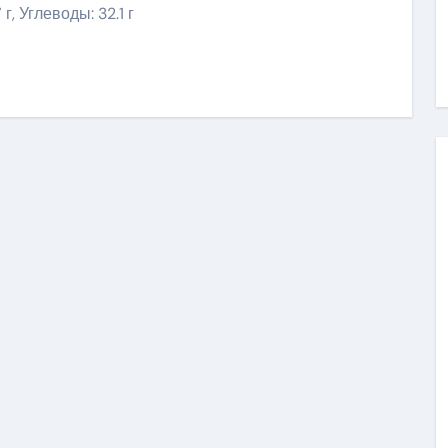
 г, Углеводы: 32.1 г
ить