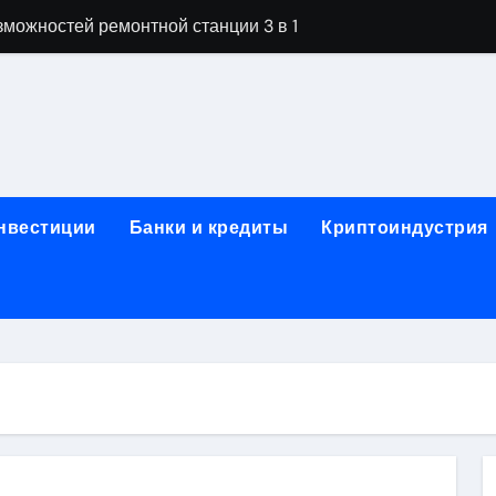
можностей ремонтной станции 3 в 1
орных столов для производственных лабораторий
ета, паркетной химии и паркетных работ
технической изоляции для промышленных объектов и конс
звития онлайн-образования в сфере актуальных професси
инвестиции
Банки и кредиты
Криптоиндустрия
о указанному адресу: структура и ключевые разделы
обственности: регистрация, разрешение споров и правовые
 характеристики квартир в жилом комплексе
нением в USDT: механизм работы, риски и правовой статус
кулятор ОСАГО в 2026 году