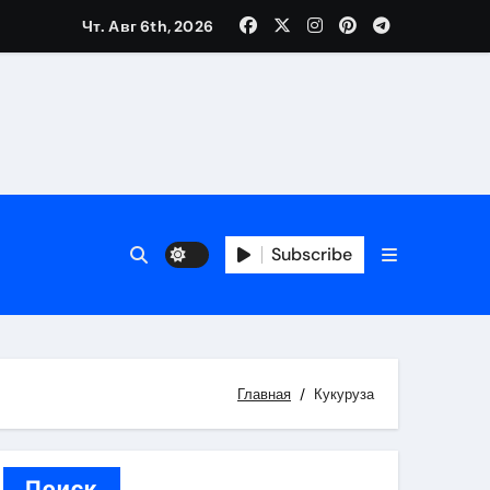
Чт. Авг 6th, 2026
трукций
й
Subscribe
 аспекты авторского и патентного права
 услуг без верификации
Главная
Кукуруза
Поиск