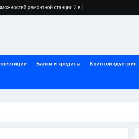
можностей ремонтной станции 3 в 1
орных столов для производственных лабораторий
ета, паркетной химии и паркетных работ
технической изоляции для промышленных объектов и конс
звития онлайн-образования в сфере актуальных професси
инвестиции
Банки и кредиты
Криптоиндустрия
о указанному адресу: структура и ключевые разделы
обственности: регистрация, разрешение споров и правовые
 характеристики квартир в жилом комплексе
нением в USDT: механизм работы, риски и правовой статус
кулятор ОСАГО в 2026 году