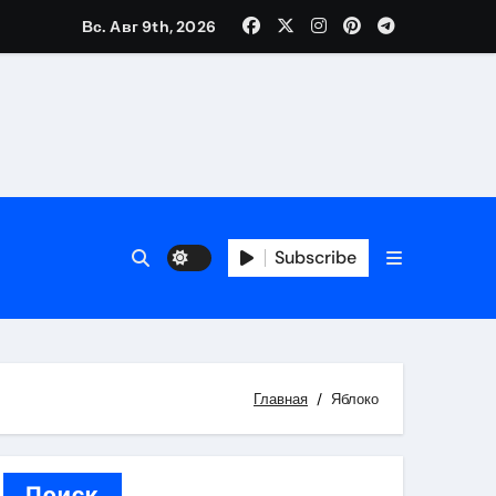
Вс. Авг 9th, 2026
трукций
й
Subscribe
 аспекты авторского и патентного права
 услуг без верификации
Главная
Яблоко
Поиск