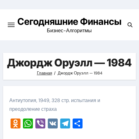
Перейти
к
Сегодняшние Финансы
содержимому
Бизнес-Алгоритмы
Джордж Оруэлл — 1984
Главная
Джордж Оруэлл — 1984
Антиутопия, 1949, 328 стр. испытания и
преодоление страха
Odnoklassniki
WhatsApp
Viber
VK
Telegram
Отправить