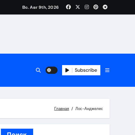
Вс. Авг 9th, 2026
трукций
й
Subscribe
 аспекты авторского и патентного права
 услуг без верификации
Главная
Лос-Анджелес
Поиск