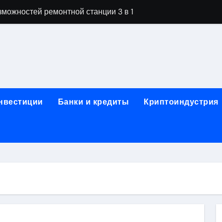
можностей ремонтной станции 3 в 1
орных столов для производственных лабораторий
ета, паркетной химии и паркетных работ
технической изоляции для промышленных объектов и конс
звития онлайн-образования в сфере актуальных професси
инвестиции
Банки и кредиты
Криптоиндустрия
о указанному адресу: структура и ключевые разделы
обственности: регистрация, разрешение споров и правовые
 характеристики квартир в жилом комплексе
нением в USDT: механизм работы, риски и правовой статус
кулятор ОСАГО в 2026 году