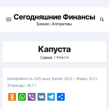
Перейти
к
Сегодняшние Финансы
содержимому
Бизнес-Алгоритмы
Капуста
Главная
Капуста
Калорийность: 525 ккал, Белки: 30.5 г, Жиры: 13.3 г,
Углеводы: 36.7 г
Odnoklassniki
WhatsApp
Viber
VK
Telegram
Отправить