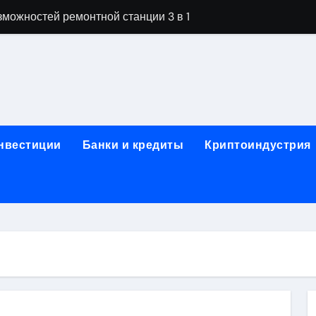
можностей ремонтной станции 3 в 1
орных столов для производственных лабораторий
ета, паркетной химии и паркетных работ
технической изоляции для промышленных объектов и конс
звития онлайн-образования в сфере актуальных професси
инвестиции
Банки и кредиты
Криптоиндустрия
о указанному адресу: структура и ключевые разделы
обственности: регистрация, разрешение споров и правовые
 характеристики квартир в жилом комплексе
нением в USDT: механизм работы, риски и правовой статус
кулятор ОСАГО в 2026 году