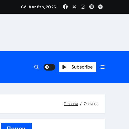
Сб. Авг 8th, 2026
трукций
й
Subscribe
 аспекты авторского и патентного права
 услуг без верификации
Главная
Овсянка
Поиск