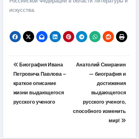
Российской Федерации в области литературы и
искусства.
Навигация
Биография Ивана
Анатолий Смиранин
по
Петровича Павлова –
— биография и
краткое описание
достижения
записям
жизни выдающегося
выдающегося
русского ученого
русского ученого,
способного изменить
мир!