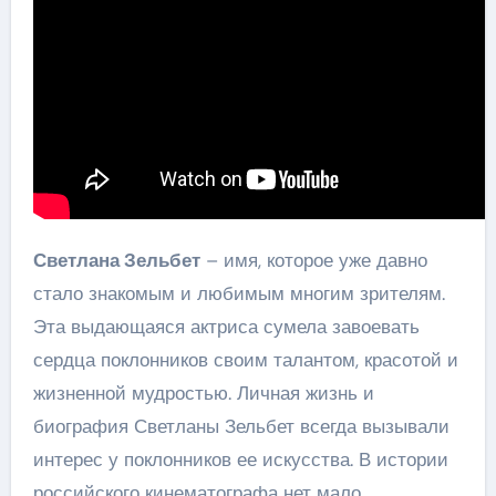
Светлана Зельбет
– имя, которое уже давно
стало знакомым и любимым многим зрителям.
Эта выдающаяся актриса сумела завоевать
сердца поклонников своим талантом, красотой и
жизненной мудростью. Личная жизнь и
биография Светланы Зельбет всегда вызывали
интерес у поклонников ее искусства. В истории
российского кинематографа нет мало