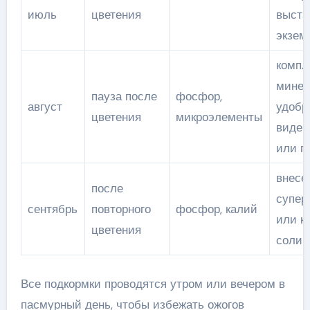
июль
цветения
выста
экзем
компл
минер
пауза после
фосфор,
август
удобр
цветения
микроэлементы
виде 
или г
внесе
после
супер
сентябрь
повторного
фосфор, калий
или к
цветения
соли
Все подкормки проводятся утром или вечером в
пасмурный день, чтобы избежать ожогов