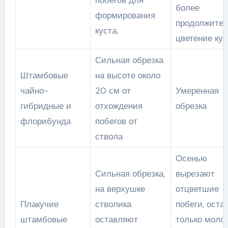
побегов для
более
формирования
продолжител
куста.
цветение кус
Сильная обрезка
Штамбовые
на высоте около
чайно-
20 см от
Умеренная
гибридные и
отхождения
обрезка
флорибунда
побегов от
ствола
Осенью
Сильная обрезка,
вырезают
на верхушке
отцветшие
Плакучие
стволика
побеги, оста
штамбовые
оставляют
только моло