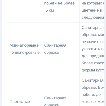
побеги не более
на которых б
15 см
цветение в
следующем г
Санитарная
обрезка, мож
незначитель
Миниатюрные и
Санитарная
укоротить по
почвопокровные
обрезка
для придани
более краси
формы кусту
Санитарная
обрезка. Бок
побеги, до
Санитарная
Плетистые
которых мож
обрезка