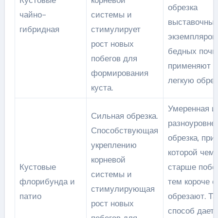
Кустовые
корневой
обрезка
чайно-
системы и
выставочны
гибридная
стимулирует
экземпляров
рост новых
бедных почв
побегов для
применяют
формирования
легкую обрез
куста.
Умеренная и
Сильная обрезка.
разноуровне
Способствующая
обрезка, при
укреплению
которой чем
корневой
Кустовые
старше побег
системы и
флорибунда и
тем короче е
стимулирующая
патио
обрезают. Та
рост новых
способ дает