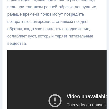
ведь при слишком ранней обрезке лопнувшие
раньше времени почки могут повредить
возвратные заморозки, а слишком поздняя
обрезка, когда уже началось сокодвижение,
ослабляет куст, который теряет питательные
вещества.