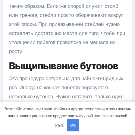
таким образом. Если же опорой служит столб
или тренога, стебли просто оборачивают вокруг
этой опоры. При привязывании стеблей нужно
оставлять достаточно места для того, чтобы при
утолщении побегов проволока не мешала их
росту.
Выщипывание бутонов
Эта процедура актуальна для чайно-гибридных
роз. Иногда на концах побегов образуется
несколько бутонов. Нужно оставить только один
для получения крупного цветка. Все остальные
Этот сайт использует куки-файлы и другие технологии, чтобы помочь
бутоны выщипывают по мере их появления.
вам в навигации, а также предоставить лучший пользовательский
опыт.
OK
Срезка