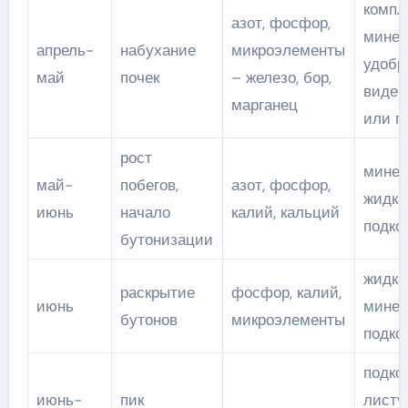
компл
азот, фосфор,
минер
апрель-
набухание
микроэлементы
удобр
май
почек
– железо, бор,
виде 
марганец
или г
рост
минер
май-
побегов,
азот, фосфор,
жидка
июнь
начало
калий, кальций
подко
бутонизации
жидка
раскрытие
фосфор, калий,
июнь
минер
бутонов
микроэлементы
подко
подко
июнь-
пик
листу