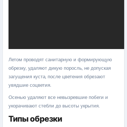
Летом проводят санитарную и формирующую
обрезку, удаляют дикую поросль, не допуская
загущения куста, после цветения обрезают
увядшие соцветия.
Осенью удаляют все невызревшие побеги и
укорачивают стебли до высоты укрытия.
Типы обрезки