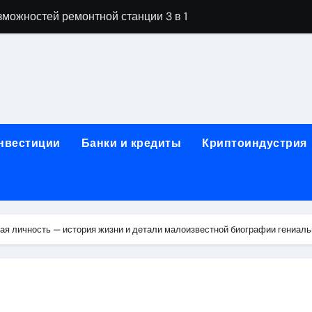
можностей ремонтной станции 3 в 1
орных столов для производственных лабораторий
ета, паркетной химии и паркетных работ
технической изоляции для промышленных объектов и конс
звития онлайн-образования в сфере актуальных професси
инвестиции
Банки и кредиты
Криптоиндустрия
о указанному адресу: структура и ключевые разделы
обственности: регистрация, разрешение споров и правовые
 характеристики квартир в жилом комплексе
ая личность — история жизни и детали малоизвестной биографии гениа
нением в USDT: механизм работы, риски и правовой статус
кулятор ОСАГО в 2026 году