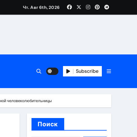
Чт. Авг 6th, 2026
трукций
й
Subscribe
 аспекты авторского и патентного права
льной человеколюбительницы
 услуг без верификации
Поиск