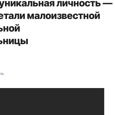
уникальная личность —
детали малоизвестной
ьной
ьницы