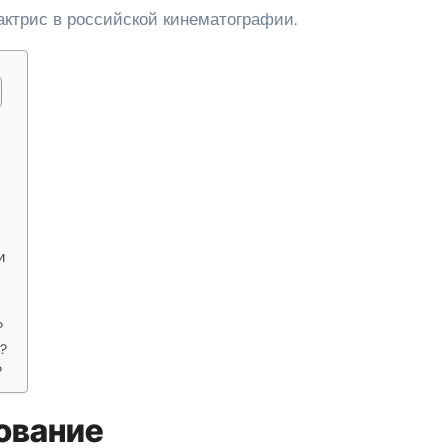
ктрис в российской кинематографии.
и
?
?
?
ование