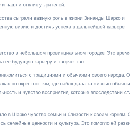
 и нашли отклик у зрителей.
усства сыграли важную роль в жизни Зинаиды Шарко и
нную визию и достичь успеха в дальнейшей карьере.
етство в небольшом провинциальном городке. Это время
а ее будущую карьеру и творчество.
накомиться с традициями и обычаями своего народа. 
улках по окрестностям, где наблюдала за жизнью обычн
льность и чувство восприятия, которые впоследствии с
ило в Шарко чувство семьи и близости к своим корням. 
сь семейные ценности и культура. Это помогло ей разв