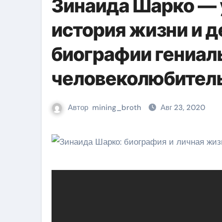
Зинаида Шарко — 
история жизни и 
биографии гениал
человеколюбител
Автор
mining_broth
Авг 23, 2020