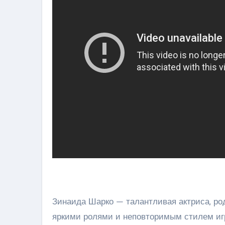
Зинаида Шарко — талантливая актриса, ро
яркими ролями и неповторимым стилем игр