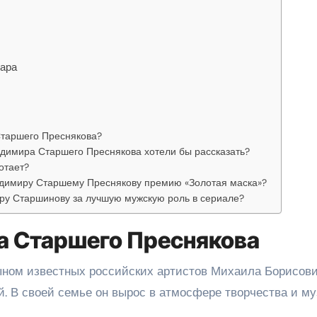
уара
Старшего Преснякова?
димира Старшего Преснякова хотели бы рассказать?
отает?
ладимиру Старшему Преснякову премию «Золотая маска»?
ру Старшинову за лучшую мужскую роль в сериале?
а Старшего Преснякова
ном известных российских артистов Михаила Борисов
. В своей семье он вырос в атмосфере творчества и му