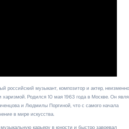
й российский музыкант, композитор и актер, неизменн
харизмой. Родился 10 мая 1963 года в Москве. Он явля
ченцова и Людмилы Поргиной, что с самого начала
ение в мире искусства.
музыкальную карьеру в юности и быстро завоевал