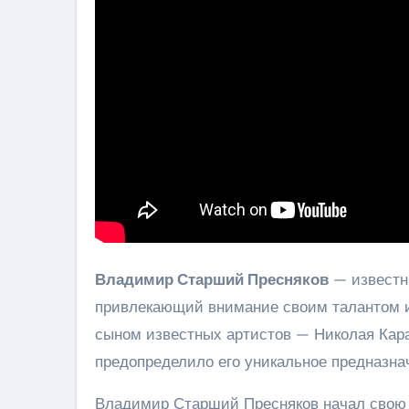
Владимир Старший Пресняков
— известны
привлекающий внимание своим талантом и 
сыном известных артистов — Николая Кара
предопределило его уникальное предназнач
Владимир Старший Пресняков начал свою 