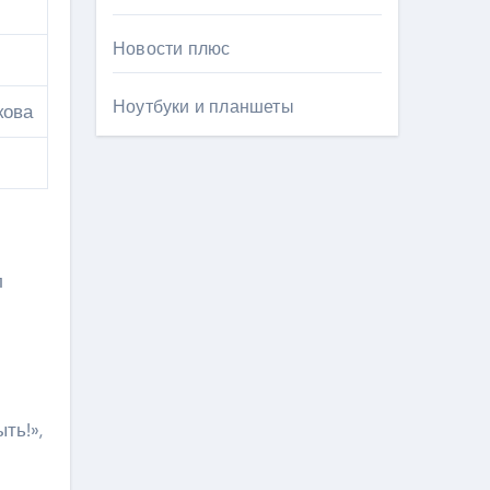
Новости плюс
Ноутбуки и планшеты
кова
л
ть!»,