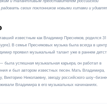
ярким и талантливым представителем российской
 радовать своих поклонников новыми хитами и удивля
о
тавший известным как Владимир Пресняков, родился 31
бурге). В семье Пресняковых музыка была всегда в цент
адимир проявил музыкальный талант уже в раннем детст
— была успешная музыкальная карьера, он работал в
ения и был автором известных песен. Мать Владимира,
у, Викторию Николаевну, звезду российского шоу-бизне
рживали Владимира в его музыкальных начинаниях.