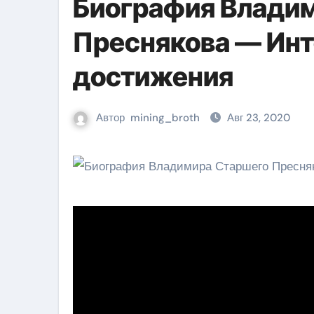
Биография Влади
Преснякова — Ин
достижения
Автор
mining_broth
Авг 23, 2020