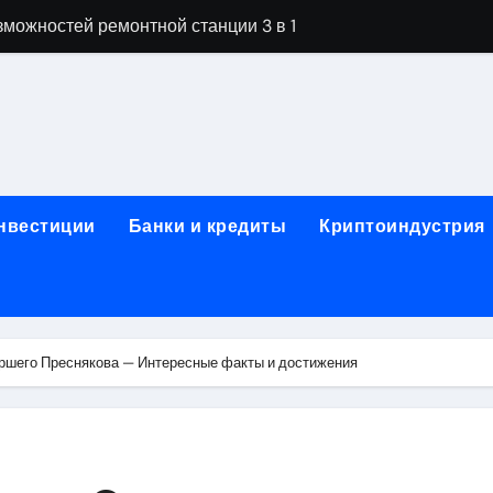
можностей ремонтной станции 3 в 1
орных столов для производственных лабораторий
ета, паркетной химии и паркетных работ
технической изоляции для промышленных объектов и конс
звития онлайн-образования в сфере актуальных професси
инвестиции
Банки и кредиты
Криптоиндустрия
о указанному адресу: структура и ключевые разделы
обственности: регистрация, разрешение споров и правовые
 характеристики квартир в жилом комплексе
шего Преснякова — Интересные факты и достижения
нением в USDT: механизм работы, риски и правовой статус
кулятор ОСАГО в 2026 году