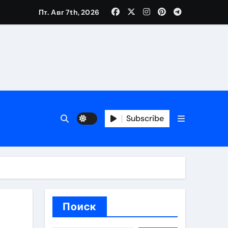
Пт. Авг 7th, 2026
трукций
й
Subscribe
 аспекты авторского и патентного права
 услуг без верификации
Поиск