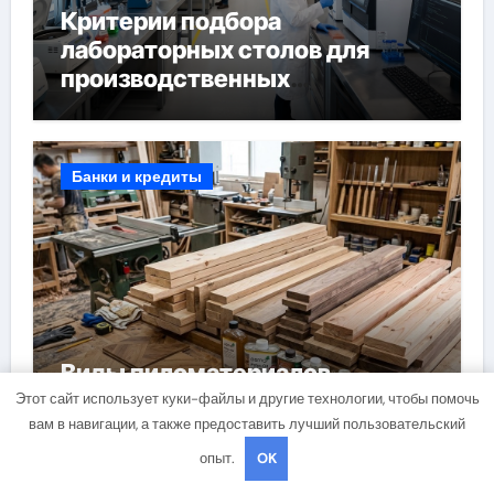
Критерии подбора
лабораторных столов для
производственных
лабораторий
Банки и кредиты
Виды пиломатериалов,
паркета, паркетной химии и
Этот сайт использует куки-файлы и другие технологии, чтобы помочь
вам в навигации, а также предоставить лучший пользовательский
паркетных работ
опыт.
OK