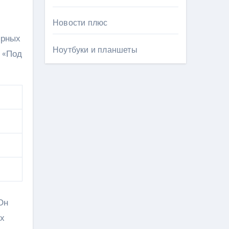
Новости плюс
ярных
Ноутбуки и планшеты
к «Под
Он
их