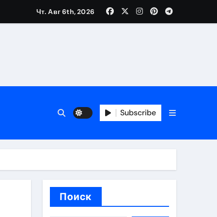
Чт. Авг 6th, 2026
трукций
й
Subscribe
 аспекты авторского и патентного права
 услуг без верификации
Поиск