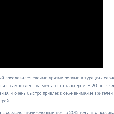
ый прославился своими яркими ролями в турецких сери
 и с самого детства мечтал стать актёром. В 20 лет Оз
ения, и очень быстро привлёк к себе внимание зрителей
грой.
в сериале «Великолепный век» в 2012 году. Его персон