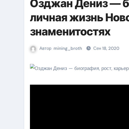
Озджан Дениз — б
личная жизнь Ново
знаменитостях
Автор
mining_broth
Сен 18, 2020