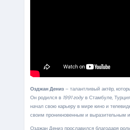
Озджан Дениз
– талантливый актёр, котор
Он родился в
1991 году
в Стамбуле, Турция,
начал свою карьеру в мире кино и телевид
своим проникновенным и выразительным и
Озджан Дениз прославился благодаря роли 