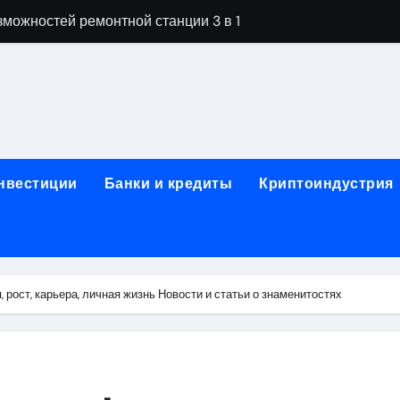
можностей ремонтной станции 3 в 1
орных столов для производственных лабораторий
ета, паркетной химии и паркетных работ
технической изоляции для промышленных объектов и конс
звития онлайн-образования в сфере актуальных професси
инвестиции
Банки и кредиты
Криптоиндустрия
о указанному адресу: структура и ключевые разделы
обственности: регистрация, разрешение споров и правовые
 характеристики квартир в жилом комплексе
рост, карьера, личная жизнь Новости и статьи о знаменитостях
нением в USDT: механизм работы, риски и правовой статус
кулятор ОСАГО в 2026 году