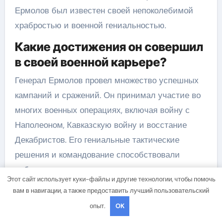
Ермолов был известен своей непоколебимой
храбростью и военной гениальностью.
Какие достижения он совершил
в своей военной карьере?
Генерал Ермолов провел множество успешных
кампаний и сражений. Он принимал участие во
многих военных операциях, включая войну с
Наполеоном, Кавказскую войну и восстание
Декабристов. Его гениальные тактические
решения и командование способствовали
победам русских военных.
Этот сайт использует куки-файлы и другие технологии, чтобы помочь
В чем заключается вклад
вам в навигации, а также предоставить лучший пользовательский
генерала Ермолова в историю
опыт.
OK
России?