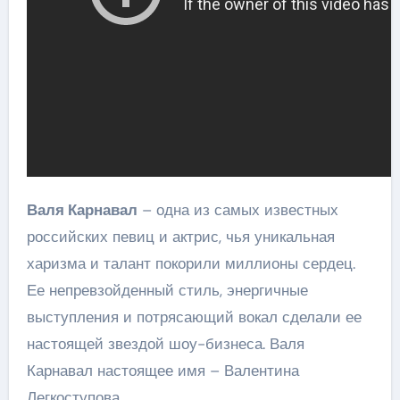
Валя Карнавал
– одна из самых известных
российских певиц и актрис, чья уникальная
харизма и талант покорили миллионы сердец.
Ее непревзойденный стиль, энергичные
выступления и потрясающий вокал сделали ее
настоящей звездой шоу-бизнеса. Валя
Карнавал настоящее имя – Валентина
Легкоступова.