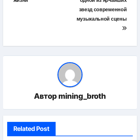
жизни
одной из ярчайших
звезд современной
музыкальной сцены
Автор
mining_broth
Related Post