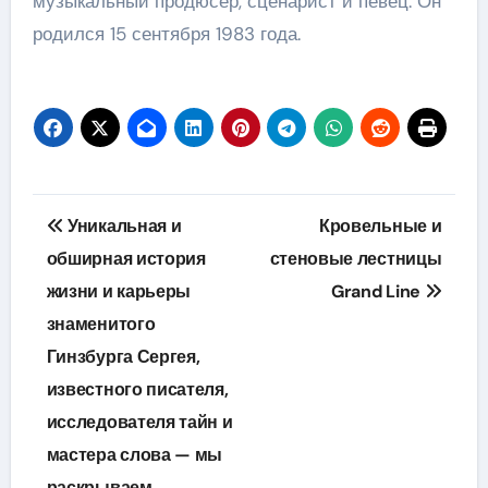
музыкальный продюсер, сценарист и певец. Он
родился 15 сентября 1983 года.
Навигация
Уникальная и
Кровельные и
по
обширная история
стеновые лестницы
жизни и карьеры
Grand Line
записям
знаменитого
Гинзбурга Сергея,
известного писателя,
исследователя тайн и
мастера слова — мы
раскрываем