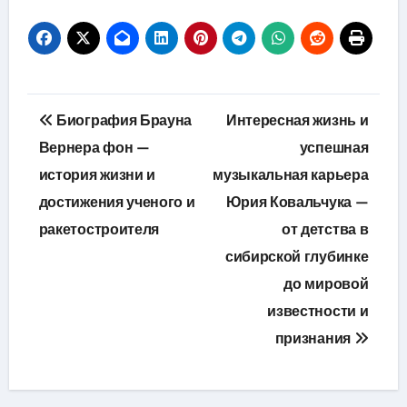
Навигация
Биография Брауна
Интересная жизнь и
по
Вернера фон —
успешная
история жизни и
музыкальная карьера
записям
достижения ученого и
Юрия Ковальчука —
ракетостроителя
от детства в
сибирской глубинке
до мировой
известности и
признания