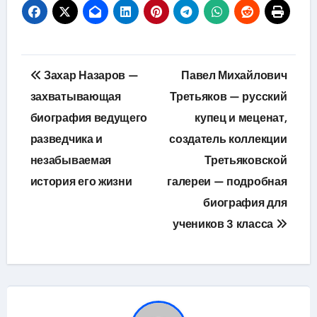
Навигация
Захар Назаров —
Павел Михайлович
по
захватывающая
Третьяков — русский
биография ведущего
купец и меценат,
записям
разведчика и
создатель коллекции
незабываемая
Третьяковской
история его жизни
галереи — подробная
биография для
учеников 3 класса