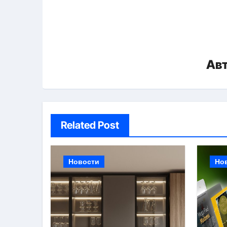
Ав
Related Post
Новости
Но