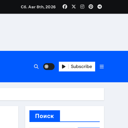
Сб. Авг 8th, 2026
трукций
й
 аспекты авторского и патентного права
Subscribe
 услуг без верификации
Поиск