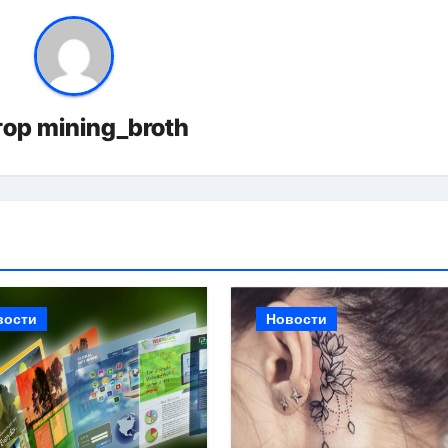
тор
mining_broth
вости
Новости