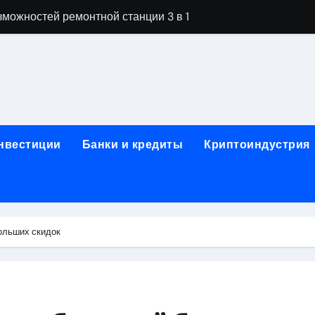
орных столов для производственных лабораторий
ета, паркетной химии и паркетных работ
технической изоляции для промышленных объектов и конс
звития онлайн-образования в сфере актуальных професси
о указанному адресу: структура и ключевые разделы
инвестиции
Банки и кредиты
Криптоиндустрия
обственности: регистрация, разрешение споров и правовые
 характеристики квартир в жилом комплексе
нением в USDT: механизм работы, риски и правовой статус
ольших скидок
кулятор ОСАГО в 2026 году