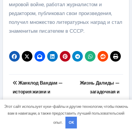
мировой войне, работал журналистом и
редактором, публиковал свои произведения,
получил множество литературных наград и стал
знаменитым писателем в СССР.
Навигация
Жанклод Вандам —
Жизнь Далиды —
по
история жизни и
загадочная и
вершины карьеры
волнующая история
записям
Этот сайт использует куки-файлы и другие технологии, чтобы помочь
голливудской звезды
популярной
вам в навигации, а также предоставить лучший пользовательский
французской певицы
опыт.
OK