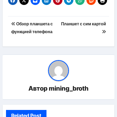
Навигация
Обзор планшета с
Планшет с сим картой
по
функцией телефона
записям
Автор
mining_broth
Related Post