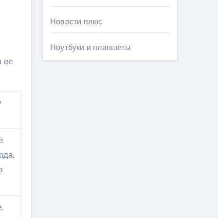
Новости плюс
Ноутбуки и планшеты
м ее
у
е
ода,
о
,