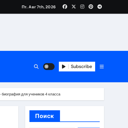
Пт. Авг 7th, 2026
трукций
й
Subscribe
 аспекты авторского и патентного права
 биография для учеников 4 класса
 услуг без верификации
Поиск