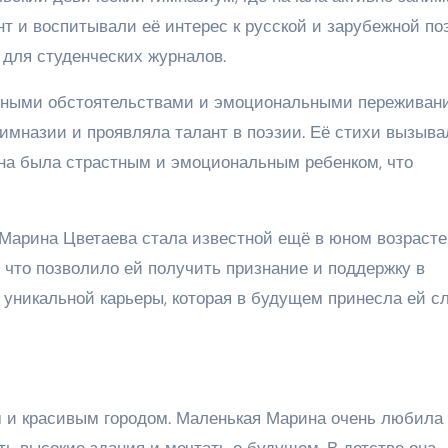
нт и воспитывали её интерес к русской и зарубежной по
для студенческих журналов.
ейными обстоятельствами и эмоциональными переживан
имназии и проявляла талант в поэзии. Её стихи вызыва
. Она была страстным и эмоциональным ребенком, что
 Марина Цветаева стала известной ещё в юном возрасте
, что позволило ей получить признание и поддержку в
 уникальной карьеры, которая в будущем принесла ей с
м и красивым городом. Маленькая Марина очень любила
ь высокие здания и мечтать о будущем. В детстве она