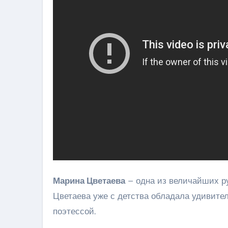
Марина Цветаева
– одна из величайших ру
Цветаева уже с детства обладала удивите
поэтессой.