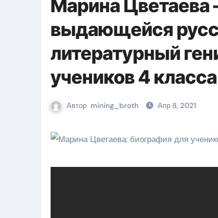
Марина Цветаева 
выдающейся русск
литературный ген
учеников 4 класса
Автор
mining_broth
Апр 8, 2021