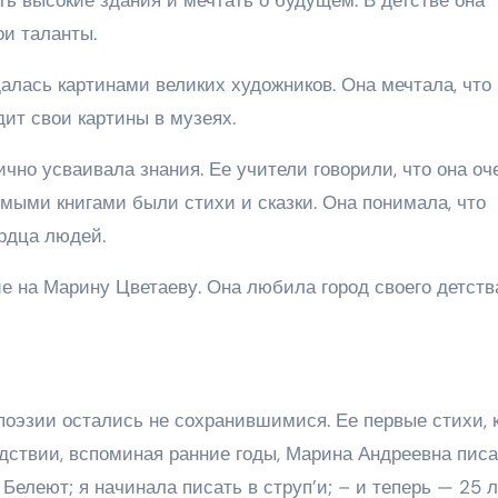
ои таланты.
алась картинами великих художников. Она мечтала, что
дит свои картины в музеях.
ично усваивала знания. Ее учители говорили, что она оч
мыми книгами были стихи и сказки. Она понимала, что
ердца людей.
е на Марину Цветаеву. Она любила город своего детств
поэзии остались не сохранившимися. Ее первые стихи, 
дствии, вспоминая ранние годы, Марина Андреевна писа
елеют; я начинала писать в струп’и; – и теперь — 25 л