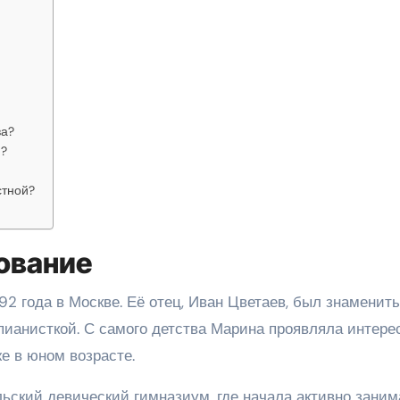
ва?
й?
стной?
ование
2 года в Москве. Её отец, Иван Цветаев, был знаменит
 пианисткой. С самого детства Марина проявляла интерес
е в юном возрасте.
ьский девический гимназиум, где начала активно заним