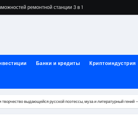
можностей ремонтной станции 3 в 1
орных столов для производственных лабораторий
ета, паркетной химии и паркетных работ
технической изоляции для промышленных объектов и конс
звития онлайн-образования в сфере актуальных професси
инвестиции
Банки и кредиты
Криптоиндустрия
о указанному адресу: структура и ключевые разделы
обственности: регистрация, разрешение споров и правовые
 характеристики квартир в жилом комплексе
 творчество выдающейся русской поэтессы, муза и литературный гений —
нением в USDT: механизм работы, риски и правовой статус
кулятор ОСАГО в 2026 году