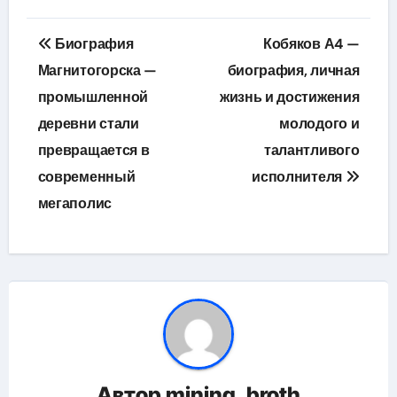
Навигация
Биография
Кобяков А4 —
по
Магнитогорска —
биография, личная
промышленной
жизнь и достижения
записям
деревни стали
молодого и
превращается в
талантливого
современный
исполнителя
мегаполис
Автор
mining_broth