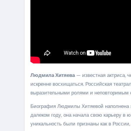
Людмила Хитяева
— известная актриса, ч
искренне восхищаться. Российская театрал
выразительными ролями и неповторимым 
Биография Людмилы Хитяевой наполнена 
далеком году, она начала свою карьеру в ю
уникальность были признаны как в России, 