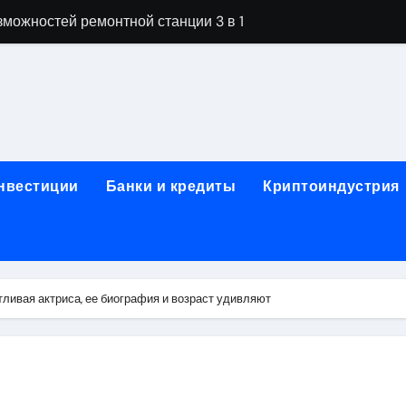
можностей ремонтной станции 3 в 1
орных столов для производственных лабораторий
ета, паркетной химии и паркетных работ
технической изоляции для промышленных объектов и конс
звития онлайн-образования в сфере актуальных професси
инвестиции
Банки и кредиты
Криптоиндустрия
о указанному адресу: структура и ключевые разделы
обственности: регистрация, разрешение споров и правовые
 характеристики квартир в жилом комплексе
ливая актриса, ее биография и возраст удивляют
нением в USDT: механизм работы, риски и правовой статус
кулятор ОСАГО в 2026 году