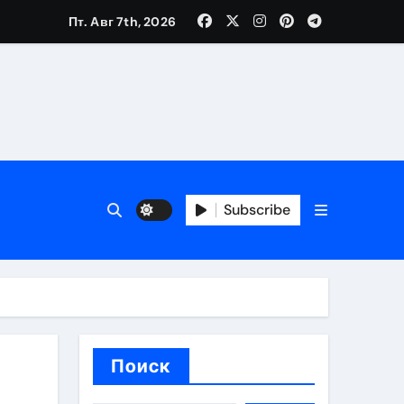
Пт. Авг 7th, 2026
трукций
й
Subscribe
 аспекты авторского и патентного права
 услуг без верификации
Поиск