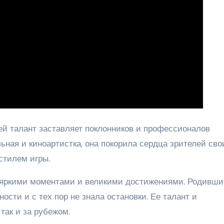
ей талант заставляет поклонников и профессионалов
ьная и киноартистка, она покорила сердца зрителей св
стилем игры.
яркими моментами и великими достижениями. Родивши
ности и с тех пор не знала остановки. Ее талант и
так и за рубежом.