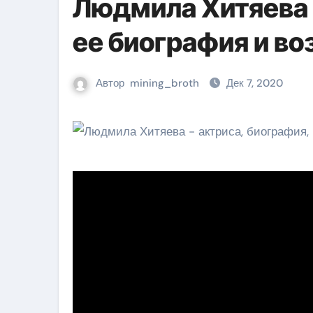
Людмила Хитяева 
ее биография и во
Автор
mining_broth
Дек 7, 2020