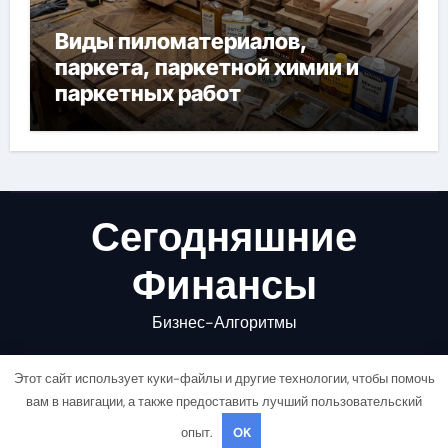
Виды пиломатериалов,
паркета, паркетной химии и
паркетных работ
Сегодняшние
Финансы
Бизнес-Алгоритмы
Этот сайт использует куки-файлы и другие технологии, чтобы помочь
вам в навигации, а также предоставить лучший пользовательский
опыт.
OK
Copyright © All rights reserved
|
Newsair
от
Themeansar
.