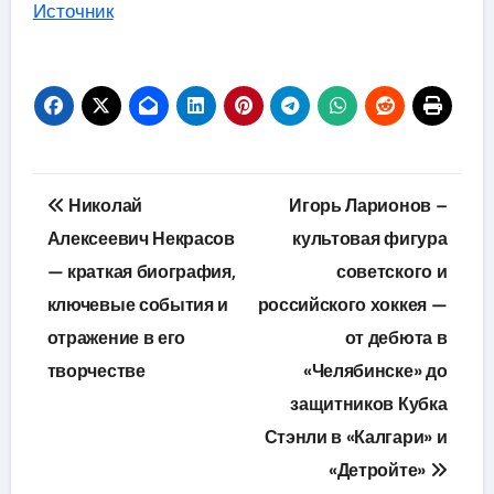
Источник
Навигация
Николай
Игорь Ларионов –
по
Алексеевич Некрасов
культовая фигура
— краткая биография,
советского и
записям
ключевые события и
российского хоккея —
отражение в его
от дебюта в
творчестве
«Челябинске» до
защитников Кубка
Стэнли в «Калгари» и
«Детройте»